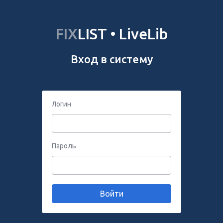
FIX
LIST • LiveLib
Вход в систему
Логин
Пароль
Войти